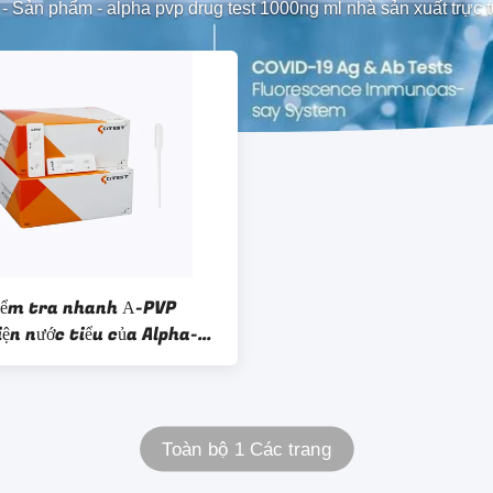
-
Sản phẩm
-
alpha pvp drug test 1000ng ml nhà sản xuất trực 
iểm tra nhanh Α-PVP
ện nước tiểu của Alpha-
idinovalerophenone
Toàn bộ 1 Các trang