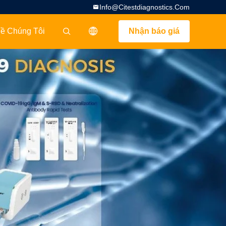
Info@citestdiagnostics.com
ề Chúng Tôi
Nhận báo giá
描述