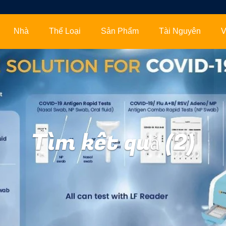
Nhà
Thể Loại
Sản Phẩm
Tài Nguyên
V
Tìm kêt quả (2)