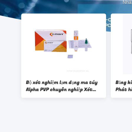
Nhà
Bộ xét nghiệm lạm dụng ma túy
Băng k
Alpha PVP chuyên nghiệp Xét
Phát hi
nghiệm miễn dịch sắc ký
Pyrrol