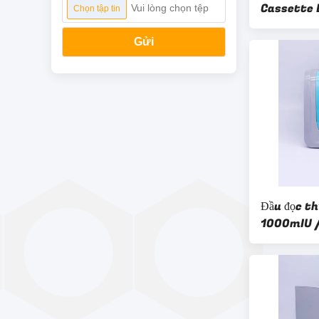
Cassette 
Vui lòng chọn tệp
Chọn tập tin
nhồi máu 
Gửi
Đầu đọc t
1000mIU /
thử thai n