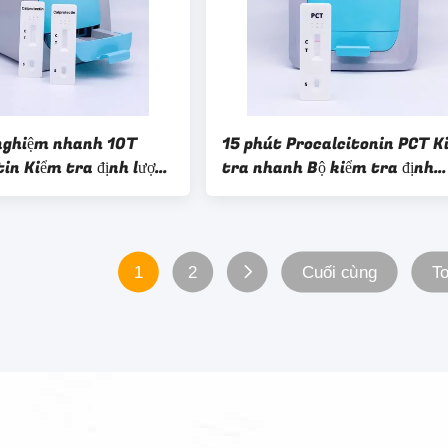
nghiệm nhanh 10T
15 phút Procalcitonin PCT K
in Kiểm tra định lượng
tra nhanh Bộ kiểm tra định
định lượng
lượng LF Reader
tin Xét nghiệm phân
1
2
Cuối cùng
To