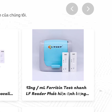
 của chúng tôi.
prev
next
13ng / mL Ferritin Test nhanh
OVD-
pocalin
LF Reader Phát hiện định lượng
nhan
CE
Hydr
toàn