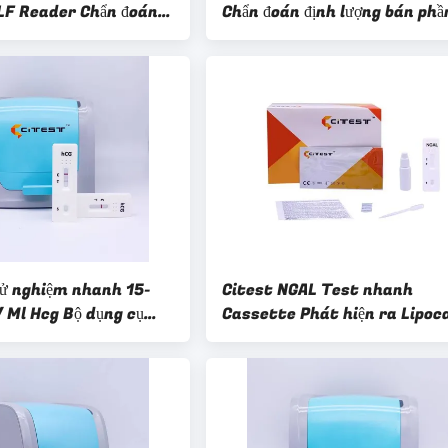
LF Reader Chẩn đoán
Chẩn đoán định lượng bán phầ
cơ tim MI
của DIC DVT PE
hử nghiệm nhanh 15-
Citest NGAL Test nhanh
 Ml Hcg Bộ dụng cụ
Cassette Phát hiện ra Lipoca
hanh thuận tiện
liên quan đến Neutrophil
Gelatinase