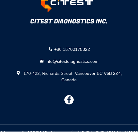
CITEST DIAGNOSTICS INC.
+86 15700175322
info@citestdiagnostics.com
170-422, Richards Street, Vancouver BC V6B 2Z4,
Canada
描
述
h kháng nguyên COVID 19 nhà cung cấp. © 2022 - 2025 CITEST DIAGNO