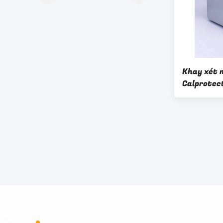
Khay xét 
Calprotect
Phát hiện 
Calprotec