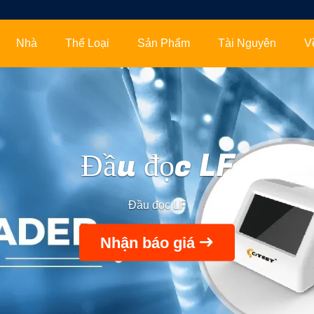
Nhà
Thể Loại
Sản Phẩm
Tài Nguyên
V
Đầu đọc LF
Đầu đọc LF
Nhận báo giá