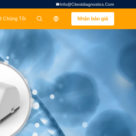
Info@citestdiagnostics.com
ề Chúng Tôi
Nhận báo giá
描述
描述