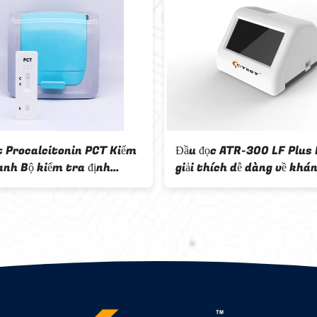
t Procalcitonin PCT Kiểm
Đầu đọc ATR-300 LF Plus 
anh Bộ kiểm tra định
giải thích dễ dàng về khá
LF Reader
nguyên kháng nguyên CO