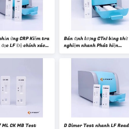
phản ứng CRP Kiểm tra
Bán định lượng CTnI băng thử
 đọc LF Độ chính xác
nghiệm nhanh Phát hiện
G / ML
Troponin tim người I
/ ML CK MB Test
D Dimer Test nhanh LF Read