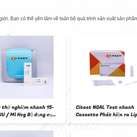
iới. Bạn có thể yên tâm về toàn bộ quá trình sản xuất sản phẩm
c thử nghiệm nhanh 15-
Citest NGAL Test nhanh
U / Ml Hcg Bộ dụng cụ
Cassette Phát hiện ra Li
ai nhanh thuận tiện
liên quan đến Neutrophil
Gelatinase