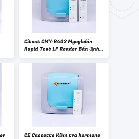
Citest CMY-R402 Myoglobin
Rapid Test LF Reader Bán định
lượng
er
CE Cassette Kiểm tra hormone