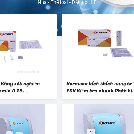
Nhà
-
Thể loại
-
Đầu đọc LF
Khay xét nghiệm
Hormone kích thích nang tr
amin D 25-
FSH Kiểm tra nhanh Phát hi
tamin D Ngón tay Máu
bán định lượng