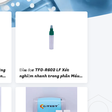
ứng
Đầu đọc TFO-R602 LF Xét
ện
nghiệm nhanh trong phân Máu
huyền bí FOB 50-3000ng / ML