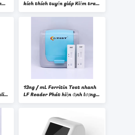
n
kích thích tuyến giáp Kiểm tra
nhanh một bước với đầu đọc
13ng / mL Ferritin Test nhanh
lin
LF Reader Phát hiện định lượng
CE