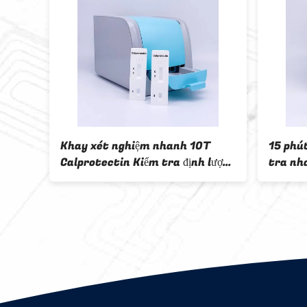
ader
Khay xét nghiệm nhanh 10T
15 phú
ần
Calprotectin Kiểm tra định lượng
tra nh
Phát hiện định lượng
lượng 
Calprotectin Xét nghiệm phân