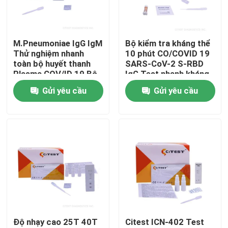
Tham quan nhà máy
M.Pneumoniae IgG IgM
Bộ kiểm tra kháng thể
Thử nghiệm nhanh
10 phút CO/COVID 19
Kiểm soát chất lượng
toàn bộ huyết thanh
SARS-CoV-2 S-RBD
Plasma COV/ID 19 Bộ
IgG Test nhanh kháng
thử nghiệm kháng thể
thể
Gửi yêu cầu
Gửi yêu cầu
Liên hệ chúng tôi
Tin tức
Bộ kiểm tra nhanh kháng nguyên COVID 19
Bộ kiểm tra kháng thể COVID 19
Độ nhạy cao 25T 40T
Citest ICN-402 Test
Bộ kiểm tra sức khỏe phụ nữ