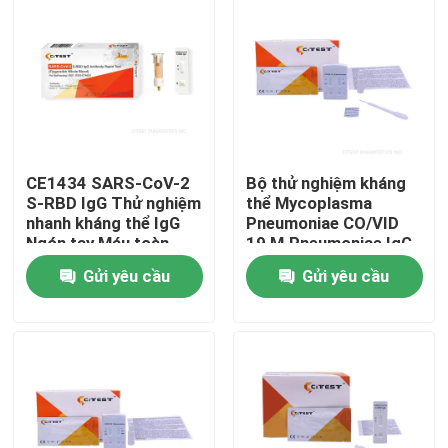
CE1434 SARS-CoV-2
Bộ thử nghiệm kháng
S-RBD IgG Thử nghiệm
thể Mycoplasma
nhanh kháng thể IgG
Pneumoniae CO/VID
Ngón tay Máu toàn
19 M.Pneumoniae IgG
phần
Combo Rapid Test
Gửi yêu cầu
Gửi yêu cầu
Nhà
Các sản phẩm
Về chúng tôi