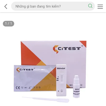
1
/
1